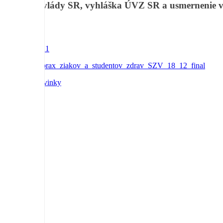
Uznesenie vlády SR, vyhláška ÚVZ SR a usmernenie v 
1_2021
ciastka_2_2021
Usmernenie_prax_ziakov_a_studentov_zdrav_SZV_18_12_final
<< Všetky novinky