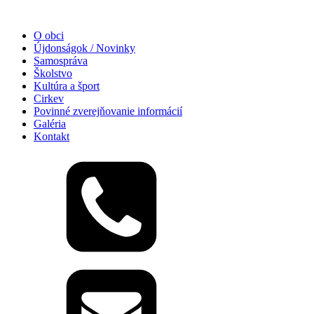
O obci
Újdonságok / Novinky
Samospráva
Školstvo
Kultúra a šport
Cirkev
Povinné zverejňovanie informácií
Galéria
Kontakt