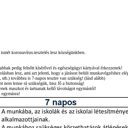
 ismét koronavírus-tesztelés lesz községünkben.
abbak pedig felnőtt kísérővel és egészségügyi kártyával érkezzenek!
orolásban lesz, ami azt jelenti, hogy a járáson belüli munkavégzéshez 
 stb.) továbbra is 7-napos tesztre van szükség! (lásd alább)
nt nem lenne rá szükségük, hisz fő a biztonság!
jenek maszkot és tartsanak kellő távolságot egymástól!
s egymásra!