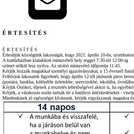
É R T E S Í T É S
É R T E S Í T É S
Értesítjük községünk lakosságát, hogy 2021. április 10-én, szombaton
A kultúrházban kialakított mintavételi hely reggel 7:30-tól 12:00-ig
szünet nélkül lesz nyitva. Az utolsó mintavétel időpontja 11:45.
Kérjük hozzák magukkal személyi igazolványukat, a 15 évesnél fiatal
Felhívjuk lakosaink figyelmét, hogy április 12-től járásunk piros bes
(postára, bankba, különféle üzletekbe, szervizekbe, iskolába, óvodába,
Kérjük Önöket, éljenek a tesztelés lehetőségével akkor is, ha egyébké
Kérjük, a várakozás során tartsák be a hatályos intézkedéseket - visel
Mindenkinek jó egészséget kívánunk, kérjük vigyázzanak magukra é