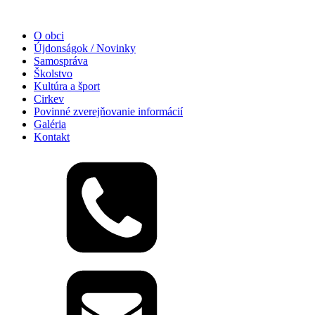
O obci
Újdonságok / Novinky
Samospráva
Školstvo
Kultúra a šport
Cirkev
Povinné zverejňovanie informácií
Galéria
Kontakt