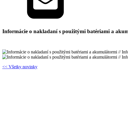
Informácie o nakladaní s použitými batériami a akum
<< Všetky novinky