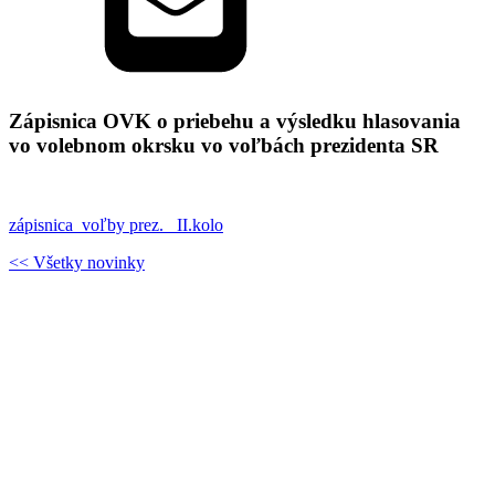
Zápisnica OVK o priebehu a výsledku hlasovania
vo volebnom okrsku vo voľbách prezidenta SR
zápisnica_voľby prez._ II.kolo
<< Všetky novinky