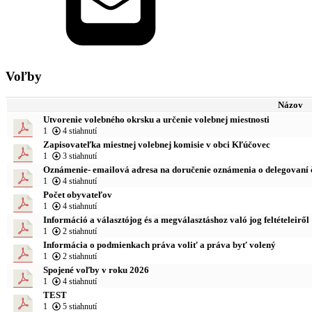
Voľby
Názov
Utvorenie volebného okrsku a určenie volebnej miestnosti
1
4 stiahnutí
Zapisovateľka miestnej volebnej komisie v obci Kľúčovec
1
3 stiahnutí
Oznámenie- emailová adresa na doručenie oznámenia o delegovaní č
1
4 stiahnutí
Počet obyvateľov
1
4 stiahnutí
Információ a választójog és a megválasztáshoz való jog feltételeiről
1
2 stiahnutí
Informácia o podmienkach práva voliť a práva byť volený
1
2 stiahnutí
Spojené voľby v roku 2026
1
4 stiahnutí
TEST
1
5 stiahnutí