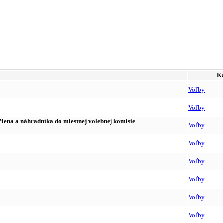
Ka
Voľby
Voľby
lena a náhradníka do miestnej volebnej komisie
Voľby
Voľby
Voľby
Voľby
Voľby
Voľby